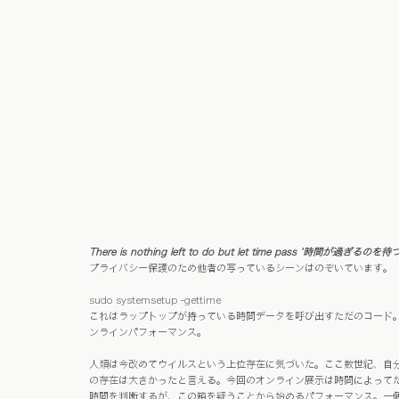
There is nothing left to do but let time pass ‘時間が過ぎるのを待つ
プライバシー保護のため他者の写っているシーンはのぞいています。
sudo systemsetup -gettime 
これはラップトップが持っている時間データを呼び出すただのコ
ンラインパフォーマンス。
人類は今改めてウイルスという上位存在に気づいた。ここ数世紀、自分達
の存在は大きかったと言える。今回のオンライン展示は時間によって
時間を判断するが、この箱を疑うことから始めるパフォーマンス。一