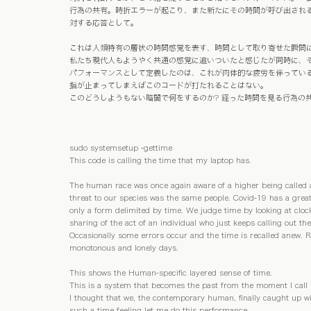
行為の共有。時折エラーが起こり、また新たにその時間が呼び出され
対する応答として。
これは人類特有の層状の時間感覚を表す、時間として取り寄せた瞬間に
私たち現代人もようやく共通の感覚に追いついたと感じたが同時に、
パフォーマンスとして定義したのは、これが肉体的な疲労を伴っている
指が止まってしまえばこのコードが打たれることはない。 
このどうしようもない暗闇で何をするのか? 経った時間を見る行為の
sudo systemsetup -gettime
This code is calling the time that my laptop has. 
The human race was once again aware of a higher being called a 
threat to our species was the same people. Covid-19 has a grea
only a form delimited by time. We judge time by looking at cloc
sharing of the act of an individual who just keeps calling out t
Occasionally some errors occur and the time is recalled anew. Re
monotonous and lonely days.
This shows the Human-specific layered sense of time.
This is a system that becomes the past from the moment I call it 
I thought that we, 
the contemporary human
, finally caught up 
such a time feeling let me do this performance. 