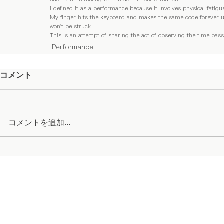
I defined it as a performance because it involves physical fatigu
My finger hits the keyboard and makes the same code forever unt
won't be struck. 
This is an attempt of sharing the act of observing the time pass
Performance
コメント
コメントを追加…