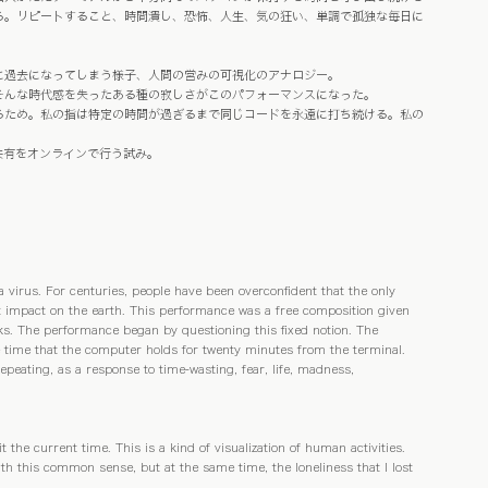
る。リピートすること、時間潰し、恐怖、人生、気の狂い、単調で孤独な毎日に
過去になってしまう様子、人間の営みの可視化のアナロジー。 
そんな時代感を失ったある種の寂しさがこのパフォーマンスになった。 
ため。私の指は特定の時間が過ぎるまで同じコードを永遠に打ち続ける。私の
共有をオンラインで行う試み。
virus. For centuries, people have been overconfident that the only 
t impact on the earth. This performance was a free composition given 
ks. The performance began by questioning this fixed notion. The 
he time that the computer holds for twenty minutes from the terminal. 
peating, as a response to time-wasting, fear, life, madness, 
the current time. This is a kind of visualization of human activities. 
with this common sense, but at the same time, the loneliness that I lost 