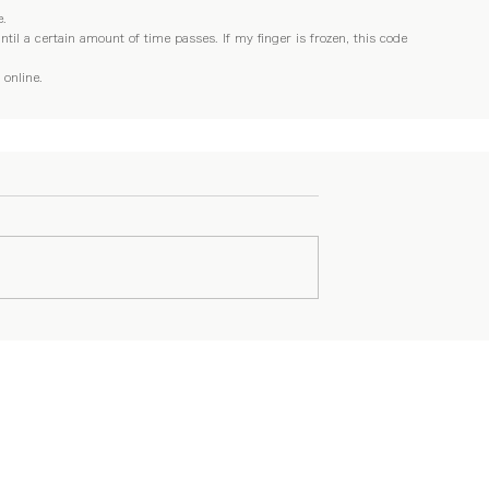
e.
il a certain amount of time passes. If my finger is frozen, this code 
 online. 