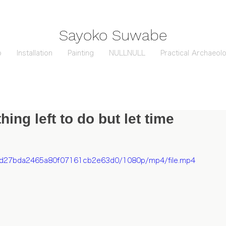
Sayoko Suwabe
o
Installation
Painting
NULLNULL
Practical Archaeol
ing left to do but let time
be1d27bda2465a80f07161cb2e63d0/1080p/mp4/file.mp4