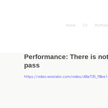
Home
CV
Portfoli
Performance: There is noth
pass
https://video.wixstatic.com/video/d8a705_f8