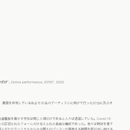
だけ’ , 
Online performance, 20'00", 2020
ード。 画面を共有しているおよそ30名のアーティストに向けて行った20分に及ぶオ
種族を脅かす存在は同じ人類だけであると人々は過信していた。Covid-19
ただ区切られたフォームだけ与えられた自由な構成であった。我々は時計を見て
個人がただターミナルから十分間そのパソコンが保持する時間を呼び出し続ける