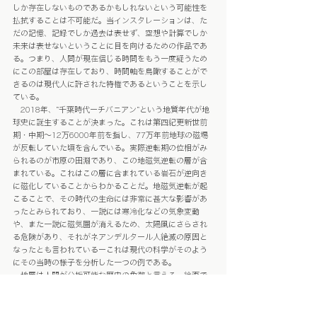
しか存在しないものであるかもしれないという可能性を
払拭することは不可能だ。当インスタレーションは、た
だの記憶、記録でしか過去は表せず、空想や計算でしか
未来は表せないということに目を向けるための作品であ
る。つまり、人間が現在信じる時間をもう一度疑うため
にこの部屋は存在しており、時間軸を鳥瞰することがで
きるのは現代人に許された特権であるということを示し
ている。
　2018年、”千葉時代ーチバニアン”という地質年代が地
球史に誕生することが決まった。これは第四紀更新世前
期・中期～12万6000年前を指し、77万年前地球の磁場
が反転していた頃を含んでいる。実際逆転期の位相がみ
られるのが市原の田淵であり、この地磁気逆転の層が含
まれている。これはこの層に含まれている岩石が逆向き
に磁化していることからわかることだ。地磁気逆転が起
こることで、その時代の生命には非常に甚大な影響があ
ったとみられており、一説には寒冷化などの気象変動
や、また一説に磁気圏が消えるため、太陽風にさらされ
る危険があり、それがネアンデルタール人絶滅の原因と
なったとも言われているーこれは現代の科学がそのよう
にその当時の様子を分析した一つの例である。
　地層は人間が分析可能な歴史の象徴と言える。絵画で
いえば、絵画を体験する際、我々は表面に浮き出たもの
を最終的な図柄として認識し、決して肉眼で絵画の断面
を見たりなどはできない。そのように私たち人間は堆積