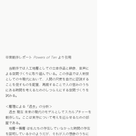
卒業制作レポート 
Powers of Ten
 より引用
　当制作では人工地層としての立体作品と映像、音声に
よる空間づくりに取り組んでいる。この作品では人新世
としての今現代において、人間の尺度を自然に認識する
ことを促すものを配置、再掲することで人の営みのうち
にある時間を考えるためのしつらえにする空間づくりを
試みる。
＜層理による「過去」の分析＞
　過去 現在 未来の現代のモデルとしてスカルプチャーを
制作した。ここは実存について考えを巡らせるための部
屋である。
　地層ー積層 は私たちの存在していなかった時間の存在
を証明しているかのようだが、それが人の想像のうちに