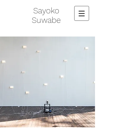
Sayoko
Suwabe