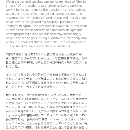
We are a generation that can no longer escape “ties to
an era." With the ability to analyse carbon quantities,
we will be forced to make the decision that every object
was born in a specific time period. Loose perceptions
accompanied by fluctuation and leeway will increasingly
have nowhere to go and may deprive people of the
ability to imagine. The increase in available information
in some respects means we are hopeless. Images and
photographs with no fixed address may increasingly
have nowhere to go. Finding a landscape, especially one
without human artefacts, is so difficult these days when
it is so hard to leave one's place of residence.
“場所や時間が特定できない” と作家自ら定義した景色の写
真、画像のシリーズでリレーショナルな空間を構成する。この
世に遍く全ての事物は必ずどこか特定の時代・場所に紐づけら
れている。
イメージはそれぞれその時代の特質を知らず知らずのうちにふ
くむ。ブロックチェーンが発達してしまえば全ての事物は各時
代との住所づけが不可避になるだろうという自らの予測に基づ
き、アンチアーカイブを目指す画像シリーズ。
我々はもはや、”時代の紐付けから逃げられない” 世代であ
る。炭素量の分析が可能になったことで、あらゆる物体は特定
の時代に誕生したものであるという決定をせざるを得なくなっ
ていく。ゆらぎ、ゆとりを伴ったゆるやかな認識はこれからど
んどん行き場をなくし、人々から想像する力を奪うかもしれな
い。入手可能な情報が増えてしまったことはある点においては
絶望的である。 住所不定の画像・イメージ、おそらくそうい
ったイメージはどんどん行き場をなくしていくことだろう。特
に人工物のない風景、それを探すことは自分の居住地から離れ