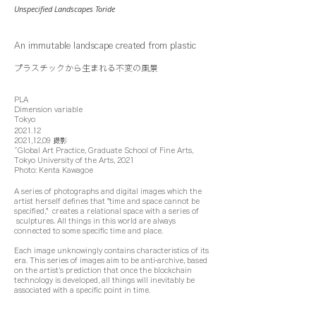
Unspecified Landscapes Toride
An immutable landscape created from plastic
プラスチックから生まれる不変の風景
PLA
Dimension variable
Tokyo
2021.12
2021,12,09 撮影
˝Global Art Practice, Graduate School of Fine Arts,
Tokyo University of the Arts, 2021
Photo: Kenta Kawagoe
A series of photographs and digital images which the
artist herself defines that "time and space cannot be
specified," creates a relational space with a series of
sculptures. All things in this world are always
connected to some specific time and place.
Each image unknowingly contains characteristics of its
era. This series of images aim to be anti-archive, based
on the artist’s prediction that once the blockchain
technology is developed, all things will inevitably be
associated with a specific point in time.