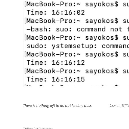
There is nothing left to do but let time pass
Covid-
Online Performance