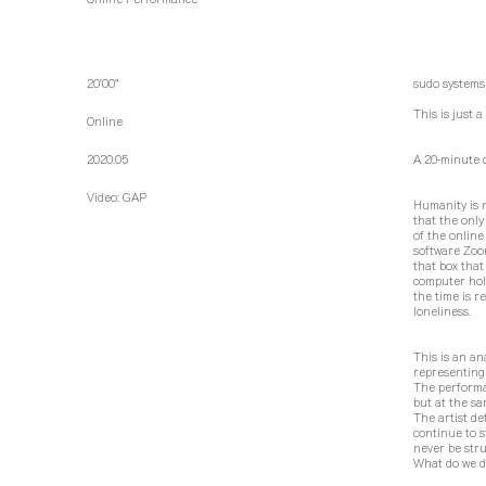
20'00"
sudo systems
This is just 
Online
2020.05
A 20-minute o
Video: GAP
Humanity is n
that the only
of the online
software Zoom
that box that
computer hol
the time is r
loneliness.
This is an an
representing
The performan
but at the sa
The artist de
continue to s
never be stru
What do we do