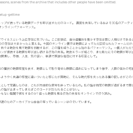
easons, scenes from the archive that includes other people have been omitted.
etup -gettime
トップが持っている時間データを呼び出すただのコード。 画面を共有しているおよそ30名のアーテ
ぶオンラインパフォーマンス。
てウイルスという上位存在に気づいた。ここ数世紀、自分達種族を脅かす存在は同じ人類だけである
d-19の存在は大きかったと言える。今回のオンライン展示は時間によってただ区切られたフォームだ
。我々は時計を見て時間を判断するが、この箱を疑うことから始めるパフォーマンス。一個人がただ
コンが保持する時間を呼び出し続ける行為の共有。時折エラーが起こり、また新たにその時間が呼び
時間潰し、恐怖、人生、気の狂い、単調で孤独な毎日に対する応答として。
有の層状の時間感覚を表す、時間として取り寄せた瞬間に過去になってしまう様子、人間の営みの可
もようやく共通の感覚に追いついたと感じたが同時に、そんな時代感を失ったある種の寂しさがこの
スとして定義したのは、これが肉体的な疲労を伴っているため。私の指は特定の時間が過ぎるまで同
私の指が止まってしまえばこのコードが打たれることはない。
うもない暗闇で何をするのか? 経った時間を見る行為の共有をオンラインで行う試み。
保護のためアーカイブから他者の写っているシーンはのぞいています。