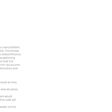
en overconfident
this. The format
he teleconference
 questioning
ime that the
error occurs and
s, monotony and
ieved as time,
 shared sense,
gers would
this code will
ssed, online.