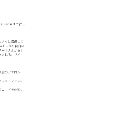
ィストに向けて行っ
と人々は過信して
け与えられた自由な
ターミナルから十
出される。リピー
視化のアナロジ
パフォーマンスに
じコードを永遠に