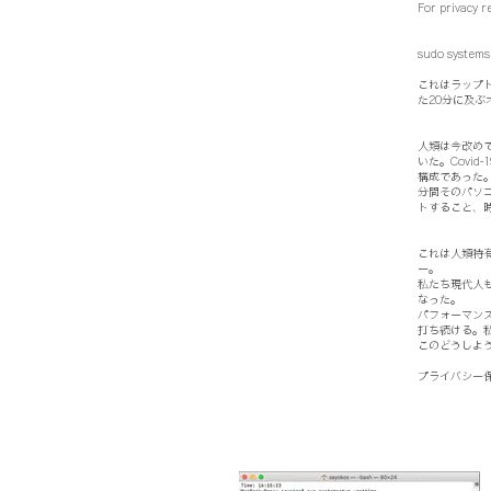
For privacy r
sudo systems
これはラップ
た20分に及
人類は今改め
いた。Covi
構成であった
分間そのパソ
トすること、
これは人類特
ー。
私たち現代人
なった。
パフォーマン
打ち続ける。
このどうしよ
プライバシー