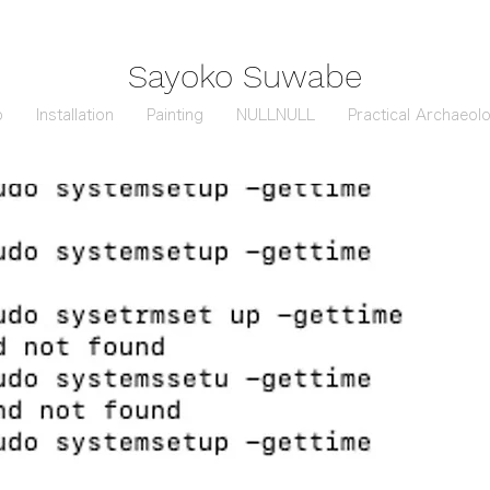
Sayoko Suwabe
o
Installation
Painting
NULLNULL
Practical Archaeol