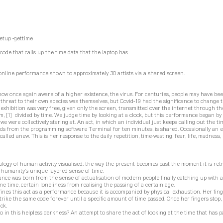
etup -gettime
a code that calls up the time data that the laptop has.
nline performance shown to approximately 30 artists via a shared screen.
ow once again aware of a higher existence, the virus. For centuries, people may have be
 threat to their own species was themselves, but Covid-19 had the significance to change 
 exhibition was very free, given only the screen, transmitted over the internet through t
, [1] divided by time. We judge time by looking at a clock, but this performance began by
 we were collectively staring at. An act, in which an individual just keeps calling out the t
ds from the programming software Terminal for ten minutes, is shared. Occasionally an 
ecalled anew. This is her response to the daily repetition, time-wasting, fear, life, madnes
alogy of human activity visualised: the way the present becomes past the moment it is retr
 humanity's unique layered sense of time.
ce was born from the sense of actualisation of modern people finally catching up with a
me time, certain loneliness from realising the passing of a certain age.
fines this act as a performance because it is accompanied by physical exhaustion. Her fin
trike the same code forever until a specific amount of time passed. Once her fingers stop, 
ck.
 in this helpless darkness? An attempt to share the act of looking at the time that has pa