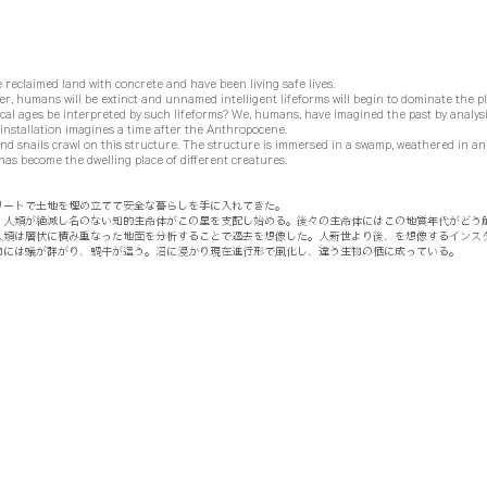
eclaimed land with concrete and have been living safe lives.
er, humans will be extinct and unnamed intelligent lifeforms will begin to dominate the pl
cal ages be interpreted by such lifeforms? We, humans, have imagined the past by analysi
installation imagines a time after the Anthropocene.
nd snails crawl on this structure. The structure is immersed in a swamp, weathered in a
has become the dwelling place of different creatures.
リートで土地を埋め立てて安全な暮らしを手に入れてきた。
、人類が絶滅し名のない知的生命体がこの星を支配し始める。後々の生命体にはこの地質年代がどう
人類は層状に積み重なった地面を分析することで過去を想像した。人新世より後、を想像するインス
物には蟻が群がり、蝸牛が這う。沼に浸かり現在進行形で風化し、違う生物の栖に成っている。