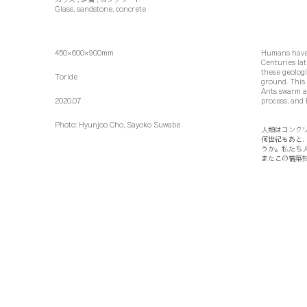
Glass, sandstone, concrete
450×600×900mm
Humans have r
Centuries lat
these geologi
Toride
ground. This 
Ants swarm a
2020.07
process, and 
Photo: Hyunjoo Cho, Sayoko Suwabe
人類はコンク
何世紀もあと
うか。私たち
またこの構築