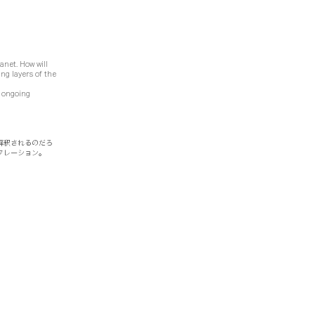
anet. How will
ng layers of the
n ongoing
解釈されるのだろ
タレーション。