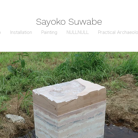
Sayoko Suwabe
o
Installation
Painting
NULLNULL
Practical Archaeol