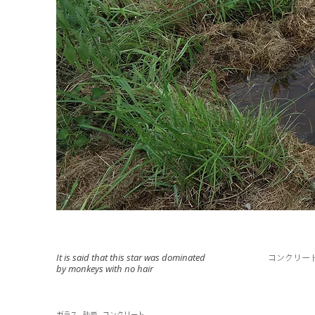
It is said that this star was dominated
コンクリー
by monkeys with no hair
ガラス , 砂岩 , コンクリート