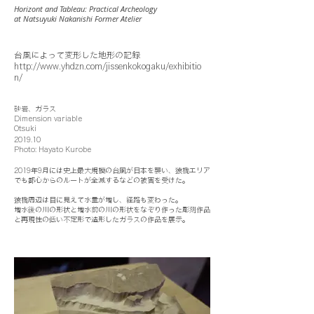
Horizont and Tableau: Practical Archeology
at Natsuyuki Nakanishi Former Atelier
台風によって変形した地形の記録
http://www.yhdzn.com/jissenkokogaku/exhibitio
n/
砂岩、ガラス
Dimension variable
Otsuki
2019.10
Photo: Hayato Kurobe
2019年9月には史上最大規模の台風が日本を襲い、猿橋エリア
でも都心からのルートが全滅するなどの被害を受けた。
猿橋周辺は目に見えて水量が増し、経路も変わった。
増水後の川の形状と増水前の川の形状をなぞり作った彫刻作品
と再現性の低い不定形で造形したガラスの作品を展示。