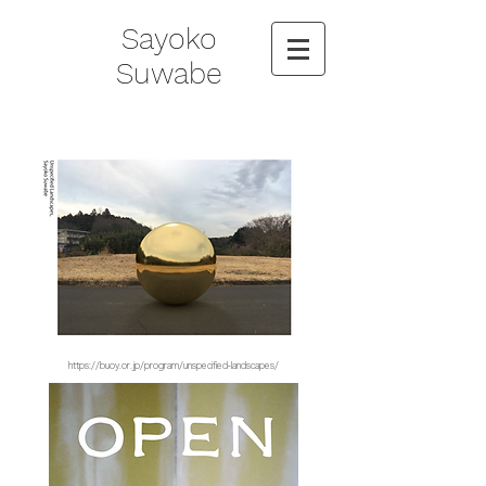
Sayoko
Suwabe
https://buoy.or.jp/program/unspecified-landscapes/